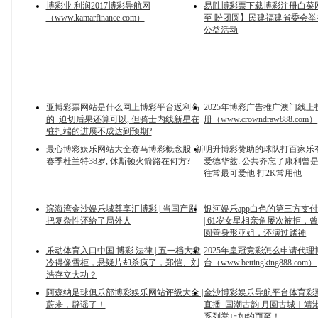
博彩业 利润2017博彩导航网
易胜博彩票下载博彩注册白菜
（www.kamarfinance.com）
至 盼团圆】民建福建省委会
公益活动
亚博彩票网站是什么网上博彩平台返利高
2025年博彩广告推广澳门线
的_迫切后果还算可以, 但骑士内线新星在
册（www.crowndraw888.com）
驻扎端的进展不成达到预期?
最心博彩娱乐网站大全赛马博彩概念股_新
明升博彩赞助的球队打百家乐
赛季杜兰特38岁, 休斯顿火箭路在何方?
爱德华兹: 公共齐忘了康利曾是
往常最可爱他 打2K常用他
滨海湾金沙娱乐城尊享汇博彩 | 当国产剧
银河娱乐app白色的第三方支
把复杂性还给了局外人
| 61岁女星相亲角屡次被拒，
圆善身形亚姐，还演过赌神
乐动体育入口中国 博彩 法律 | 五一档大盘
2025年皇冠竞彩怎么申请代
冷得像雪柜，悬疑片却杀疯了，郑恺、刘
台（www.bettingking888.com）
浩存立大功？
阿森纳足球俱乐部博彩娱乐网站评级大全 |
金沙博彩娱乐导航平台体育彩
蔚来，辟谣了！
直播_国潮古韵 月圆古城｜靖
系列举止如约而至！