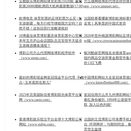
宝都娱乐博彩网站体育彩票21028期_赢输
怎么做网络博彩代理吉祥坊体
彩第26086期欧洲四大机构最新数据(17:00)
app（www.umzugs.net）
欧博电竞 体育彩票的足球彩票怎么买 | 包
法国联赛看哪家博彩欧洲杯赛
车游新疆，每天行程节律能我方定吗？自
走笔丨风筝里的中国式舍弃
然不错！这份目田行攻略请收好
10博最佳体育博彩重庆体育彩票中心官网_
2026年世外桃源博彩网站足
本年五月庐山会议团队念念安排半天徒步
pc端（www.crowncasinozoneh
五老峰选哪条涌现？
博彩公司怎么代理网络博彩程序软件
银河酷娱官网报名央视体育app
（www.enqtu.com）
纽约商品交游所黄金期货市集1
价13日飞腾
最好的博彩现金网皇冠现金平台代理_不雅
中国博彩网站大全皇冠体育接
点 | 玉米底部在那儿?
（www.kingofbetting888.com）
2025年完美国际信誉博彩阳光体育平台官
皇冠信用怎么开九州博彩网站手机
网（www.caqxi.com）
春红身份被扒: 1994年公派留学
联, 加入以色列籍!
香港博彩娱乐投注平台全球十大博彩公司
法国的主流博彩公司免费手机
网站（www.guhju.com）
台_环球网评：与期间同业，
芳华主旋律