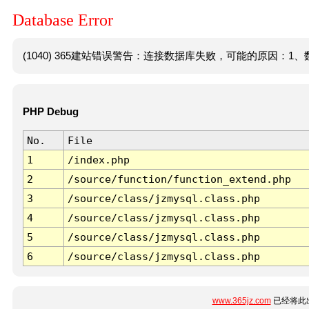
Database Error
(1040) 365建站错误警告：连接数据库失败，可能的原因：1、数
PHP Debug
No.
File
1
/index.php
2
/source/function/function_extend.php
3
/source/class/jzmysql.class.php
4
/source/class/jzmysql.class.php
5
/source/class/jzmysql.class.php
6
/source/class/jzmysql.class.php
www.365jz.com
已经将此