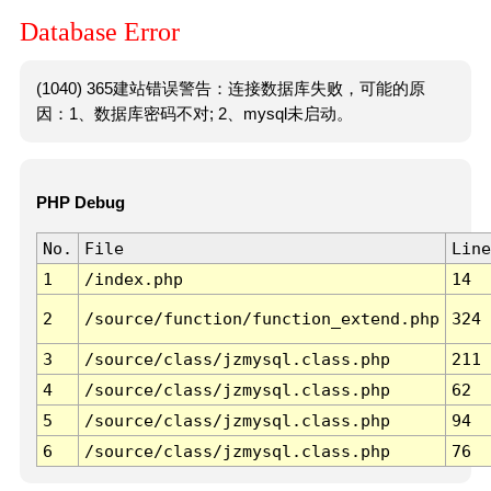
Database Error
(1040) 365建站错误警告：连接数据库失败，可能的原
因：1、数据库密码不对; 2、mysql未启动。
PHP Debug
No.
File
Line
1
/index.php
14
2
/source/function/function_extend.php
324
3
/source/class/jzmysql.class.php
211
4
/source/class/jzmysql.class.php
62
5
/source/class/jzmysql.class.php
94
6
/source/class/jzmysql.class.php
76