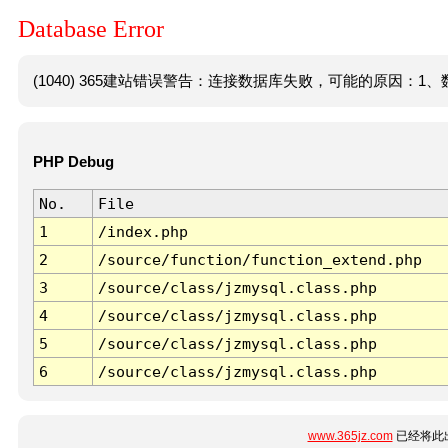
Database Error
(1040) 365建站错误警告：连接数据库失败，可能的原因：1、数
PHP Debug
No.
File
1
/index.php
2
/source/function/function_extend.php
3
/source/class/jzmysql.class.php
4
/source/class/jzmysql.class.php
5
/source/class/jzmysql.class.php
6
/source/class/jzmysql.class.php
www.365jz.com
已经将此