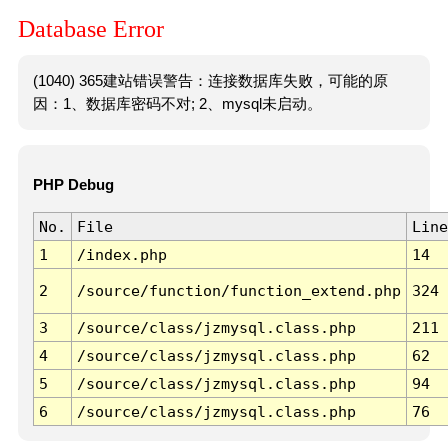
Database Error
(1040) 365建站错误警告：连接数据库失败，可能的原
因：1、数据库密码不对; 2、mysql未启动。
PHP Debug
No.
File
Line
1
/index.php
14
2
/source/function/function_extend.php
324
3
/source/class/jzmysql.class.php
211
4
/source/class/jzmysql.class.php
62
5
/source/class/jzmysql.class.php
94
6
/source/class/jzmysql.class.php
76