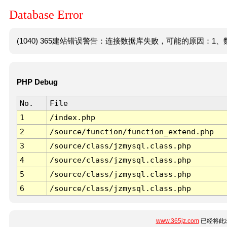
Database Error
(1040) 365建站错误警告：连接数据库失败，可能的原因：1、数
PHP Debug
No.
File
1
/index.php
2
/source/function/function_extend.php
3
/source/class/jzmysql.class.php
4
/source/class/jzmysql.class.php
5
/source/class/jzmysql.class.php
6
/source/class/jzmysql.class.php
www.365jz.com
已经将此