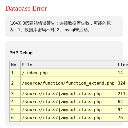
Database Error
(1040) 365建站错误警告：连接数据库失败，可能的原
因：1、数据库密码不对; 2、mysql未启动。
PHP Debug
No.
File
Line
1
/index.php
14
2
/source/function/function_extend.php
324
3
/source/class/jzmysql.class.php
211
4
/source/class/jzmysql.class.php
62
5
/source/class/jzmysql.class.php
94
6
/source/class/jzmysql.class.php
76