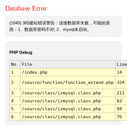
Database Error
(1040) 365建站错误警告：连接数据库失败，可能的原
因：1、数据库密码不对; 2、mysql未启动。
PHP Debug
No.
File
Line
1
/index.php
14
2
/source/function/function_extend.php
324
3
/source/class/jzmysql.class.php
211
4
/source/class/jzmysql.class.php
62
5
/source/class/jzmysql.class.php
94
6
/source/class/jzmysql.class.php
76