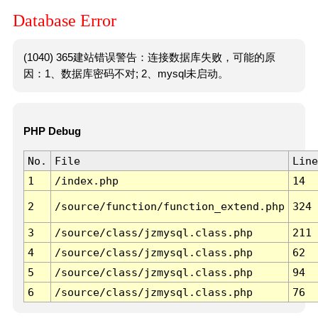
Database Error
(1040) 365建站错误警告：连接数据库失败，可能的原
因：1、数据库密码不对; 2、mysql未启动。
PHP Debug
No.
File
Line
1
/index.php
14
2
/source/function/function_extend.php
324
3
/source/class/jzmysql.class.php
211
4
/source/class/jzmysql.class.php
62
5
/source/class/jzmysql.class.php
94
6
/source/class/jzmysql.class.php
76