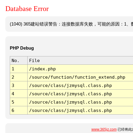
Database Error
(1040) 365建站错误警告：连接数据库失败，可能的原因：1、数
PHP Debug
No.
File
1
/index.php
2
/source/function/function_extend.php
3
/source/class/jzmysql.class.php
4
/source/class/jzmysql.class.php
5
/source/class/jzmysql.class.php
6
/source/class/jzmysql.class.php
www.365jz.com
已经将此