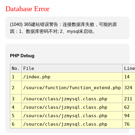
Database Error
(1040) 365建站错误警告：连接数据库失败，可能的原
因：1、数据库密码不对; 2、mysql未启动。
PHP Debug
No.
File
Line
1
/index.php
14
2
/source/function/function_extend.php
324
3
/source/class/jzmysql.class.php
211
4
/source/class/jzmysql.class.php
62
5
/source/class/jzmysql.class.php
94
6
/source/class/jzmysql.class.php
76