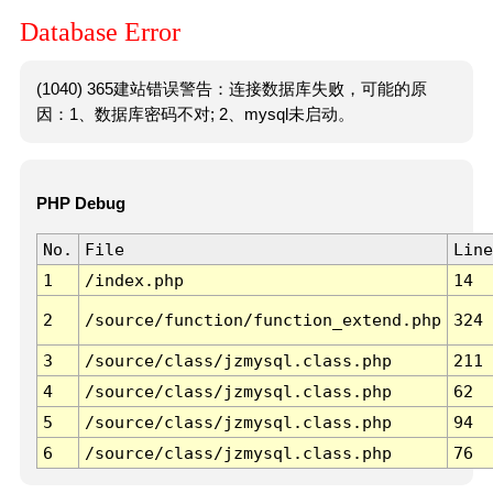
Database Error
(1040) 365建站错误警告：连接数据库失败，可能的原
因：1、数据库密码不对; 2、mysql未启动。
PHP Debug
No.
File
Line
1
/index.php
14
2
/source/function/function_extend.php
324
3
/source/class/jzmysql.class.php
211
4
/source/class/jzmysql.class.php
62
5
/source/class/jzmysql.class.php
94
6
/source/class/jzmysql.class.php
76