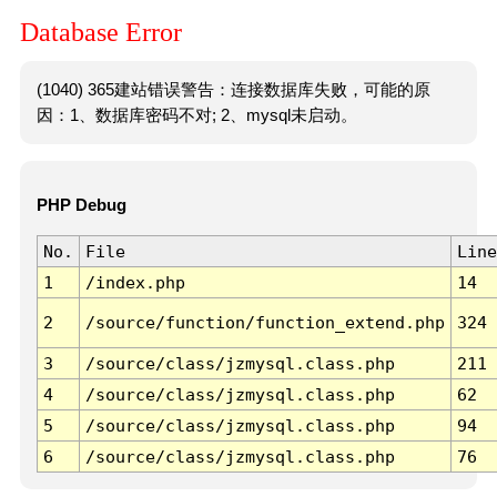
Database Error
(1040) 365建站错误警告：连接数据库失败，可能的原
因：1、数据库密码不对; 2、mysql未启动。
PHP Debug
No.
File
Line
1
/index.php
14
2
/source/function/function_extend.php
324
3
/source/class/jzmysql.class.php
211
4
/source/class/jzmysql.class.php
62
5
/source/class/jzmysql.class.php
94
6
/source/class/jzmysql.class.php
76