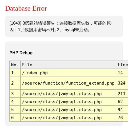
Database Error
(1040) 365建站错误警告：连接数据库失败，可能的原
因：1、数据库密码不对; 2、mysql未启动。
PHP Debug
No.
File
Line
1
/index.php
14
2
/source/function/function_extend.php
324
3
/source/class/jzmysql.class.php
211
4
/source/class/jzmysql.class.php
62
5
/source/class/jzmysql.class.php
94
6
/source/class/jzmysql.class.php
76