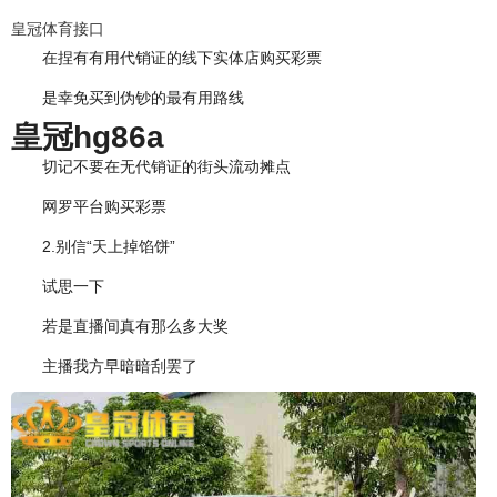
皇冠体育接口
在捏有有用代销证的线下实体店购买彩票
是幸免买到伪钞的最有用路线
皇冠hg86a
切记不要在无代销证的街头流动摊点
网罗平台购买彩票
2.别信“天上掉馅饼”
试思一下
若是直播间真有那么多大奖
主播我方早暗暗刮罢了