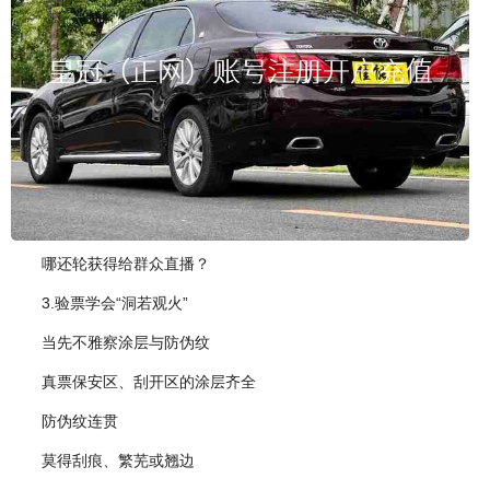
哪还轮获得给群众直播？
3.验票学会“洞若观火”
当先不雅察涂层与防伪纹
真票保安区、刮开区的涂层齐全
防伪纹连贯
莫得刮痕、繁芜或翘边