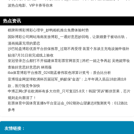
波热点电影、VIP卡券等你来
热点资讯
棋牌和博彩博彩心理学_妙鸭相机推出免费体验时势
国际博彩公司网站海南发放博彩_一通好意思妙回电，让新婚妻子被动出轨，
漫画揭露无理的爱恋
沙巴轮盘博彩优质平台担保推荐_过期不再受理 装置个东谈主充电设施申领补
贴须7月31日前完成线上验收
皇冠登录怎么都打不开福建体育彩票官网首页 | 跨栏一姐之争再起 吴艳妮带妆
查验好意思好意思的 林雨薇
iba体育博彩平台推荐_024期孟睿伟双色球算计奖号：质合比分析
亚博现金网篮球欧洲杯历届冠军_蚂蚁保“金选”：上半年调入居品18款调出8
款，医疗险竞争加快
申博正网c罗在欧洲杯有多大功劳_​只可复旧5.8天！韩国“哭诉”断供苦果，芯片
规则走向廓清了！
彩票体育中国体育直播tv平台亚运会_092期孙山望豪恣8预测奖号：012路比
参考
友情链接：