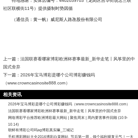
特地感谢：实体店编号：4402039703（龙岗区吉华街说念三联
社区联横街11号）提供摄制时势因循
（通信员：黄一帆）威尼斯人路氹股份有限公司
上一篇：
法国联赛看哪家博彩欧洲杯赛事最新_新华走笔丨风筝里的中
国式舍弃
下一篇：
2026年宝马博彩是哪个公司博彩赚钱吗
（www.crowncasinosite888.com）
相关资讯
2026年宝马博彩是哪个公司博彩赚钱吗（www.crowncasinosite888.com）
法国联赛看哪家博彩欧洲杯赛事最新_新华走笔丨风筝里的中国式舍弃
网络博彩平台推荐欧洲博彩最大网站 | 聚焦周末 | 周内要害事件回顾 (10.9-
10.14)
朝鲜有博彩公司吗ag博彩真实嘛_三城记
手机博彩网站大全2016博彩白菜网站_节后第一周，领个福利规复元气！一大