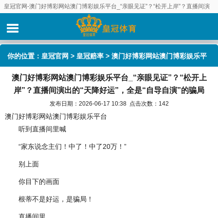
皇冠官网-澳门好博彩网站澳门博彩娱乐平台_“亲眼见证”？“松开上岸”？直播间演
出的“天降好运”，全是“自导自演”的骗局
你的位置：
皇冠官网
>
皇冠赔率
> 澳门好博彩网站澳门博彩娱乐平
澳门好博彩网站澳门博彩娱乐平台_“亲眼见证”？“松开上
台_“亲眼见证”？“松开上岸”？直播间演出的“天降好运”，全是“自
岸”？直播间演出的“天降好运”，全是“自导自演”的骗局
导自演”的骗局
发布日期：2026-06-17 10:38 点击次数：142
澳门好博彩网站澳门博彩娱乐平台
听到直播间里喊
“家东说念主们！中了！中了20万！”
别上面
你目下的画面
根蒂不是好运，是骗局！
直播间里