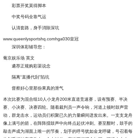
彩票开奖莫得脚本
中奖号码全靠气运
认清套路，身手消除深坑
www.queenlysportshq.comhga030皇冠
深圳体彩辅导您：
葡京娱乐场 英文
遴荐正规购彩渠说念
隔离“直播代刮”陷坑
督察好心里那份果真的泄气
本次比赛为混合组10人小龙舟200米直道竞速赛，设有预赛、半决
赛、小决赛、决赛四轮。随着裁判员一声令响，河道上顿时鼓声雷
动，群龙击水，运动员们积聚已久的力量瞬间迸发出来。一支支龙舟
像上满弓的箭，在阵阵擂鼓声中向终点起伏冲刺。赛至酣时，鼓手的
敲击声成为湖面上唯一的节奏，划手的呼号犹如金龙呼啸，号召着每