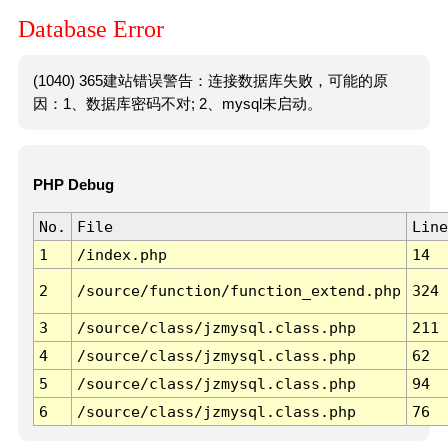
Database Error
(1040) 365建站错误警告：连接数据库失败，可能的原
因：1、数据库密码不对; 2、mysql未启动。
PHP Debug
No.
File
Line
1
/index.php
14
2
/source/function/function_extend.php
324
3
/source/class/jzmysql.class.php
211
4
/source/class/jzmysql.class.php
62
5
/source/class/jzmysql.class.php
94
6
/source/class/jzmysql.class.php
76