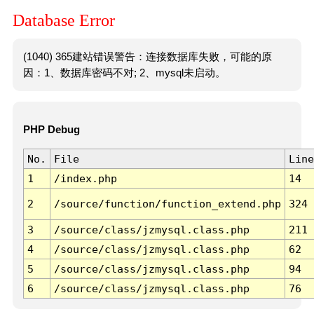
Database Error
(1040) 365建站错误警告：连接数据库失败，可能的原
因：1、数据库密码不对; 2、mysql未启动。
PHP Debug
No.
File
Line
1
/index.php
14
2
/source/function/function_extend.php
324
3
/source/class/jzmysql.class.php
211
4
/source/class/jzmysql.class.php
62
5
/source/class/jzmysql.class.php
94
6
/source/class/jzmysql.class.php
76