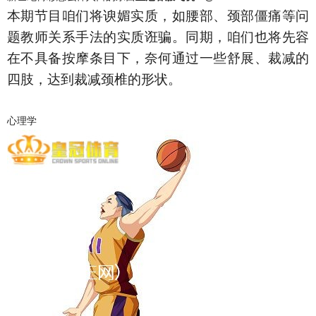
本期节目咱们将谀媚实质，如腰部、颈部僵痛等问
题教师关系手法的实质诳骗。同期，咱们也将先容
在不具备按摩条目下，奈何通过一些舒展、裁减的
四肢，达到裁减颈椎的形状。
心理学