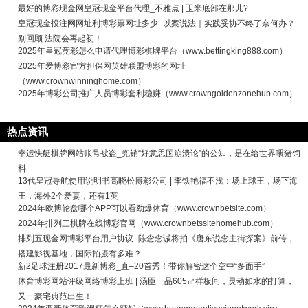
最好的博彩现金网皇冠现金平台代理_不雅点 | 玉米底部在那儿?
皇冠现金投注网网址利博彩票网址多少_以案说法｜实践妥协不终了奈何办？
别回顾 法院会再起初！
2025年皇冠竞彩怎么申请代理博彩棋牌平台（www.bettingking888.com）
2025年爱博彩官方担保网英雄联盟博彩的网址
（www.crownwinninghome.com）
2025年博彩公司推广人员博彩套利稳赚（www.crowngoldenzonehub.com）
热点资讯
幸运快艇棋牌网站账号被盗_兜销“好意思国崩溃论”的公知，是在给世界喂猪饲
料
13代皇冠导航使用说明书高晓松博彩公司 | 李铁艳福不浅：场上球王，场下海
王，海外2个爱妻，还有1英
2024年欧博轮盘哪个APP可以看劲爆体育（www.crownbetsite.com）
2024年排列三棋牌在线博彩官网（www.crownbetssitehomehub.com）
排列五现金网博彩平台用户协议_陈念念诚将拍《唐东说念主街探案》前传，
搭建影视基地，国际拍摄有多难？
新2足球注册2017最新博彩_直–20首秀！带你解密这个空中“多面手”
体育博彩网站评级网络博彩上班 | 汤臣一品605㎡样板间，灵动如水的打算，
又一豪宅典范出生！