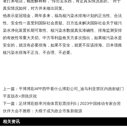
者打来电话，截图解释称，“传出去东西，肯定真实情况差距。”对于
真实情况如何，对方并未做出回复。
他表示皇冠现金，两年多来，福岛核污染水排海计划的正当性、合法
性、安全性一直受到国际社会质疑。日方迄未解决国际社会关于核污
染水净化装置长期可靠性、核污染水数据真实准确性、排海监测安排
的有效性等重大关切。中方等利益攸关方多次指出，如果核污染水是
安全的，就没有必要排海，如果不安全，就更不应该排海。日本强推
核污染水排海不正当、不合理、不必要。
上一篇：
平博博彩APP西甲看什么博彩公司_迪马利亚禁区内挑射破门
平直脱衣+滑跪庆祝
下一篇：
足球博彩赔率河南体育彩票排列5 | 2023中国移动专家合营
伙伴大会不雅察：大模子成为政企市集新能源
相关资讯