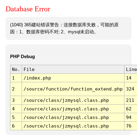
Database Error
(1040) 365建站错误警告：连接数据库失败，可能的原
因：1、数据库密码不对; 2、mysql未启动。
PHP Debug
No.
File
Line
1
/index.php
14
2
/source/function/function_extend.php
324
3
/source/class/jzmysql.class.php
211
4
/source/class/jzmysql.class.php
62
5
/source/class/jzmysql.class.php
94
6
/source/class/jzmysql.class.php
76