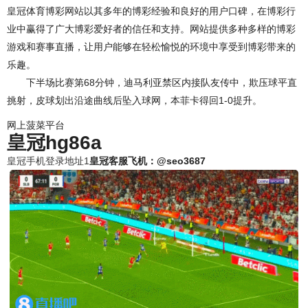
皇冠体育博彩网站以其多年的博彩经验和良好的用户口碑，在博彩行
业中赢得了广大博彩爱好者的信任和支持。网站提供多种多样的博彩
游戏和赛事直播，让用户能够在轻松愉悦的环境中享受到博彩带来的
乐趣。
下半场比赛第68分钟，迪马利亚禁区内接队友传中，欺压球平直
挑射，皮球划出沿途曲线后坠入球网，本菲卡得回1-0提升。
网上菠菜平台
皇冠hg86a
皇冠手机登录地址1
皇冠客服飞机：@seo3687