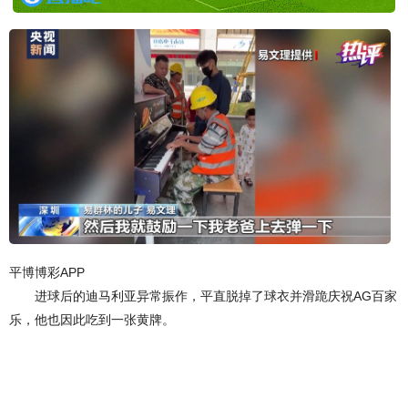
平博博彩APP
进球后的迪马利亚异常振作，平直脱掉了球衣并滑跪庆祝AG百家
乐，他也因此吃到一张黄牌。