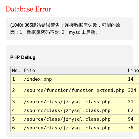
Database Error
(1040) 365建站错误警告：连接数据库失败，可能的原
因：1、数据库密码不对; 2、mysql未启动。
PHP Debug
No.
File
Line
1
/index.php
14
2
/source/function/function_extend.php
324
3
/source/class/jzmysql.class.php
211
4
/source/class/jzmysql.class.php
62
5
/source/class/jzmysql.class.php
94
6
/source/class/jzmysql.class.php
76