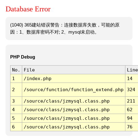
Database Error
(1040) 365建站错误警告：连接数据库失败，可能的原
因：1、数据库密码不对; 2、mysql未启动。
PHP Debug
No.
File
Line
1
/index.php
14
2
/source/function/function_extend.php
324
3
/source/class/jzmysql.class.php
211
4
/source/class/jzmysql.class.php
62
5
/source/class/jzmysql.class.php
94
6
/source/class/jzmysql.class.php
76