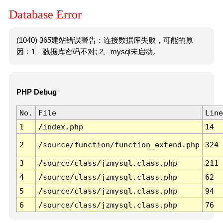
Database Error
(1040) 365建站错误警告：连接数据库失败，可能的原
因：1、数据库密码不对; 2、mysql未启动。
PHP Debug
No.
File
Line
1
/index.php
14
2
/source/function/function_extend.php
324
3
/source/class/jzmysql.class.php
211
4
/source/class/jzmysql.class.php
62
5
/source/class/jzmysql.class.php
94
6
/source/class/jzmysql.class.php
76