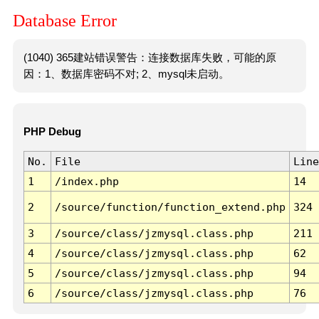
Database Error
(1040) 365建站错误警告：连接数据库失败，可能的原
因：1、数据库密码不对; 2、mysql未启动。
PHP Debug
No.
File
Line
1
/index.php
14
2
/source/function/function_extend.php
324
3
/source/class/jzmysql.class.php
211
4
/source/class/jzmysql.class.php
62
5
/source/class/jzmysql.class.php
94
6
/source/class/jzmysql.class.php
76