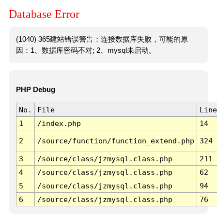
Database Error
(1040) 365建站错误警告：连接数据库失败，可能的原
因：1、数据库密码不对; 2、mysql未启动。
PHP Debug
No.
File
Line
1
/index.php
14
2
/source/function/function_extend.php
324
3
/source/class/jzmysql.class.php
211
4
/source/class/jzmysql.class.php
62
5
/source/class/jzmysql.class.php
94
6
/source/class/jzmysql.class.php
76