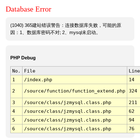
Database Error
(1040) 365建站错误警告：连接数据库失败，可能的原
因：1、数据库密码不对; 2、mysql未启动。
PHP Debug
No.
File
Line
1
/index.php
14
2
/source/function/function_extend.php
324
3
/source/class/jzmysql.class.php
211
4
/source/class/jzmysql.class.php
62
5
/source/class/jzmysql.class.php
94
6
/source/class/jzmysql.class.php
76