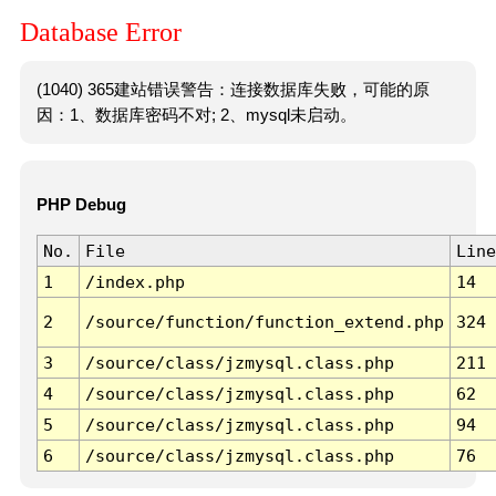
Database Error
(1040) 365建站错误警告：连接数据库失败，可能的原
因：1、数据库密码不对; 2、mysql未启动。
PHP Debug
No.
File
Line
1
/index.php
14
2
/source/function/function_extend.php
324
3
/source/class/jzmysql.class.php
211
4
/source/class/jzmysql.class.php
62
5
/source/class/jzmysql.class.php
94
6
/source/class/jzmysql.class.php
76