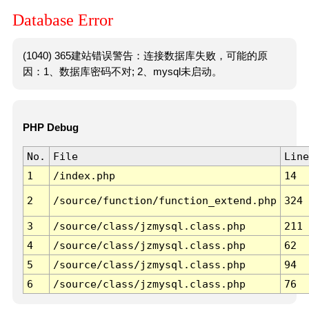
Database Error
(1040) 365建站错误警告：连接数据库失败，可能的原
因：1、数据库密码不对; 2、mysql未启动。
PHP Debug
No.
File
Line
1
/index.php
14
2
/source/function/function_extend.php
324
3
/source/class/jzmysql.class.php
211
4
/source/class/jzmysql.class.php
62
5
/source/class/jzmysql.class.php
94
6
/source/class/jzmysql.class.php
76