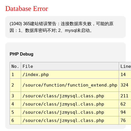
Database Error
(1040) 365建站错误警告：连接数据库失败，可能的原
因：1、数据库密码不对; 2、mysql未启动。
PHP Debug
No.
File
Line
1
/index.php
14
2
/source/function/function_extend.php
324
3
/source/class/jzmysql.class.php
211
4
/source/class/jzmysql.class.php
62
5
/source/class/jzmysql.class.php
94
6
/source/class/jzmysql.class.php
76