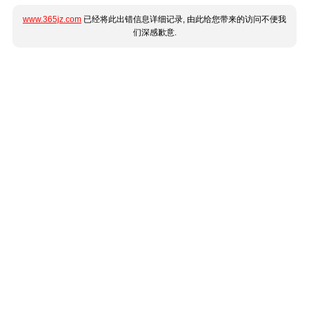
www.365jz.com
已经将此出错信息详细记录, 由此给您带来的访问不便我
们深感歉意.