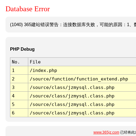
Database Error
(1040) 365建站错误警告：连接数据库失败，可能的原因：1、数
PHP Debug
No.
File
1
/index.php
2
/source/function/function_extend.php
3
/source/class/jzmysql.class.php
4
/source/class/jzmysql.class.php
5
/source/class/jzmysql.class.php
6
/source/class/jzmysql.class.php
www.365jz.com
已经将此