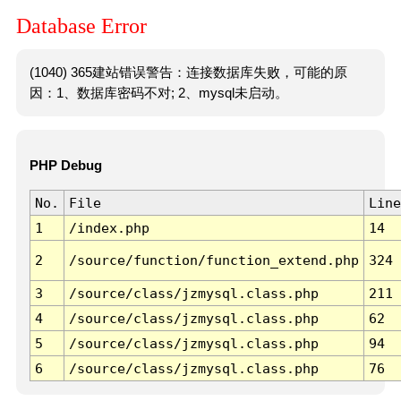
Database Error
(1040) 365建站错误警告：连接数据库失败，可能的原
因：1、数据库密码不对; 2、mysql未启动。
PHP Debug
No.
File
Line
1
/index.php
14
2
/source/function/function_extend.php
324
3
/source/class/jzmysql.class.php
211
4
/source/class/jzmysql.class.php
62
5
/source/class/jzmysql.class.php
94
6
/source/class/jzmysql.class.php
76