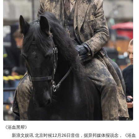
《浴血黑帮》
新浪文娱讯 北京时候12月26日音信，据异邦媒体报说念，《浴血