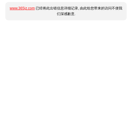
www.365jz.com
已经将此出错信息详细记录, 由此给您带来的访问不便我
们深感歉意.