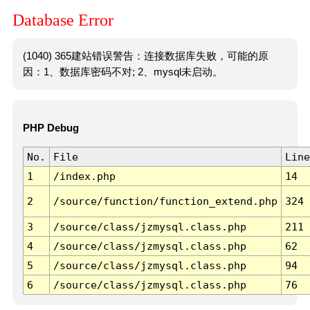
Database Error
(1040) 365建站错误警告：连接数据库失败，可能的原
因：1、数据库密码不对; 2、mysql未启动。
PHP Debug
No.
File
Line
1
/index.php
14
2
/source/function/function_extend.php
324
3
/source/class/jzmysql.class.php
211
4
/source/class/jzmysql.class.php
62
5
/source/class/jzmysql.class.php
94
6
/source/class/jzmysql.class.php
76