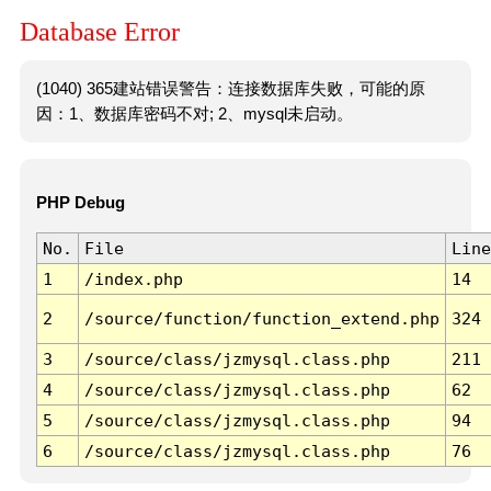
Database Error
(1040) 365建站错误警告：连接数据库失败，可能的原
因：1、数据库密码不对; 2、mysql未启动。
PHP Debug
No.
File
Line
1
/index.php
14
2
/source/function/function_extend.php
324
3
/source/class/jzmysql.class.php
211
4
/source/class/jzmysql.class.php
62
5
/source/class/jzmysql.class.php
94
6
/source/class/jzmysql.class.php
76