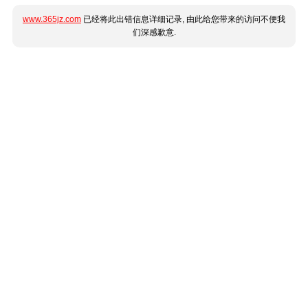
www.365jz.com
已经将此出错信息详细记录, 由此给您带来的访问不便我
们深感歉意.