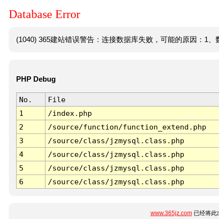
Database Error
(1040) 365建站错误警告：连接数据库失败，可能的原因：1、数
PHP Debug
No.
File
1
/index.php
2
/source/function/function_extend.php
3
/source/class/jzmysql.class.php
4
/source/class/jzmysql.class.php
5
/source/class/jzmysql.class.php
6
/source/class/jzmysql.class.php
www.365jz.com
已经将此