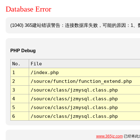
Database Error
(1040) 365建站错误警告：连接数据库失败，可能的原因：1、数
PHP Debug
No.
File
1
/index.php
2
/source/function/function_extend.php
3
/source/class/jzmysql.class.php
4
/source/class/jzmysql.class.php
5
/source/class/jzmysql.class.php
6
/source/class/jzmysql.class.php
www.365jz.com
已经将此