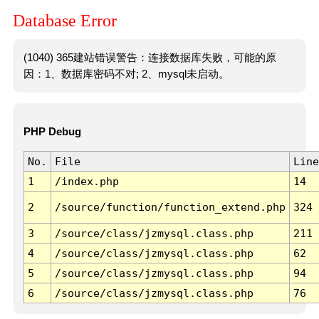
Database Error
(1040) 365建站错误警告：连接数据库失败，可能的原
因：1、数据库密码不对; 2、mysql未启动。
PHP Debug
No.
File
Line
1
/index.php
14
2
/source/function/function_extend.php
324
3
/source/class/jzmysql.class.php
211
4
/source/class/jzmysql.class.php
62
5
/source/class/jzmysql.class.php
94
6
/source/class/jzmysql.class.php
76