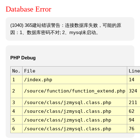
Database Error
(1040) 365建站错误警告：连接数据库失败，可能的原
因：1、数据库密码不对; 2、mysql未启动。
PHP Debug
No.
File
Line
1
/index.php
14
2
/source/function/function_extend.php
324
3
/source/class/jzmysql.class.php
211
4
/source/class/jzmysql.class.php
62
5
/source/class/jzmysql.class.php
94
6
/source/class/jzmysql.class.php
76