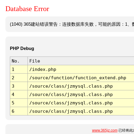
Database Error
(1040) 365建站错误警告：连接数据库失败，可能的原因：1、数
PHP Debug
No.
File
1
/index.php
2
/source/function/function_extend.php
3
/source/class/jzmysql.class.php
4
/source/class/jzmysql.class.php
5
/source/class/jzmysql.class.php
6
/source/class/jzmysql.class.php
www.365jz.com
已经将此