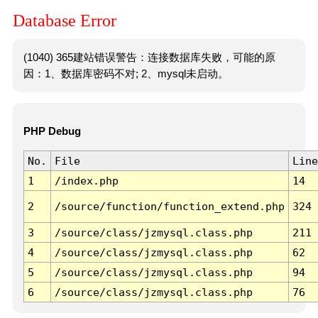
Database Error
(1040) 365建站错误警告：连接数据库失败，可能的原
因：1、数据库密码不对; 2、mysql未启动。
PHP Debug
No.
File
Line
1
/index.php
14
2
/source/function/function_extend.php
324
3
/source/class/jzmysql.class.php
211
4
/source/class/jzmysql.class.php
62
5
/source/class/jzmysql.class.php
94
6
/source/class/jzmysql.class.php
76