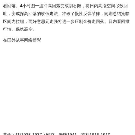
看回落。4小时图一波冲高回落变成阴吞阳，将日内高涨空间尽数回
吐，变成探高回落的收低走法，冲破了慢性反弹节律，同期总结宽幅
区间内拉锯，而好意思元走强将进一步压制金价走回落。日内看回撤
行情。保执高空。
在国外从事网络博彩
黄金：{1}1935-1937之间空，严防1941，指标1915-1910.