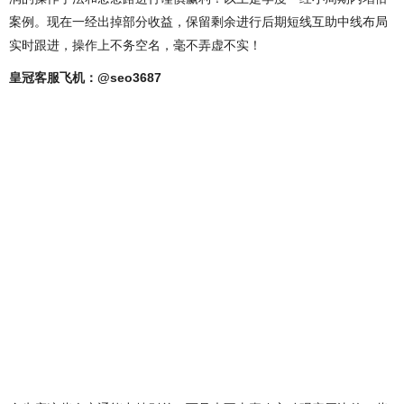
案例。现在一经出掉部分收益，保留剩余进行后期短线互助中线布局
实时跟进，操作上不务空名，毫不弄虚不实！
皇冠客服飞机：@seo3687