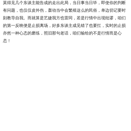
莫得见几个东谈主能告成的走出此局，当日事当日毕，即使你的判断
有问题，也仅仅皮外伤，轰动当中会繁殖这么的民俗，单边切记要时
刻教导自我。而就算是艺婕我方也雷同，若是行情中出现纰谬，咱们
的第一反映便是止损离场，好多东谈主成见错了也要扛，实时的止损
亦然一种心态的磨练，照旧那句老话，咱们输给的不是行情而是心
态！