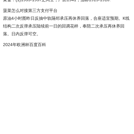
菠菜怎么对接第三方支付平台
原油4小时图昨日反抽中轨隔邻承压再休养回落，合座适宜预期。K线
结构二次反弹承压陆续前一日的回调花样，奉陪二次承压再休养回
落。日内反弹可空。
2024年欧洲杯百度百科