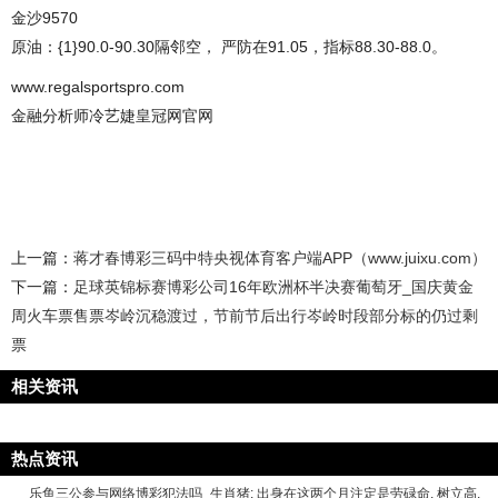
金沙9570
原油：{1}90.0-90.30隔邻空， 严防在91.05，指标88.30-88.0。
www.regalsportspro.com
金融分析师冷艺婕皇冠网官网
上一篇：
蒋才春博彩三码中特央视体育客户端APP（www.juixu.com）
下一篇：
足球英锦标赛博彩公司16年欧洲杯半决赛葡萄牙_国庆黄金
周火车票售票岑岭沉稳渡过，节前节后出行岑岭时段部分标的仍过剩
票
相关资讯
热点资讯
乐鱼三公参与网络博彩犯法吗_生肖猪: 出身在这两个月注定是劳碌命, 树立高,