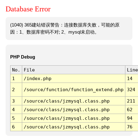
Database Error
(1040) 365建站错误警告：连接数据库失败，可能的原
因：1、数据库密码不对; 2、mysql未启动。
PHP Debug
No.
File
Line
1
/index.php
14
2
/source/function/function_extend.php
324
3
/source/class/jzmysql.class.php
211
4
/source/class/jzmysql.class.php
62
5
/source/class/jzmysql.class.php
94
6
/source/class/jzmysql.class.php
76