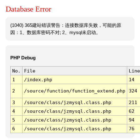
Database Error
(1040) 365建站错误警告：连接数据库失败，可能的原
因：1、数据库密码不对; 2、mysql未启动。
PHP Debug
No.
File
Line
1
/index.php
14
2
/source/function/function_extend.php
324
3
/source/class/jzmysql.class.php
211
4
/source/class/jzmysql.class.php
62
5
/source/class/jzmysql.class.php
94
6
/source/class/jzmysql.class.php
76