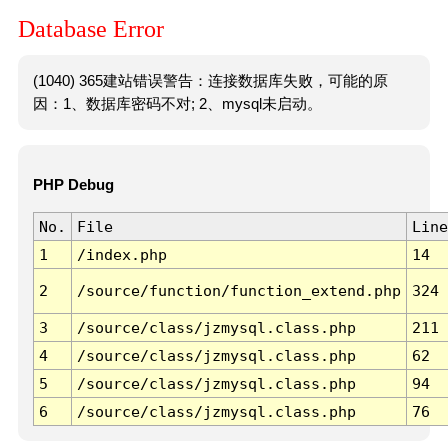
Database Error
(1040) 365建站错误警告：连接数据库失败，可能的原
因：1、数据库密码不对; 2、mysql未启动。
PHP Debug
No.
File
Line
1
/index.php
14
2
/source/function/function_extend.php
324
3
/source/class/jzmysql.class.php
211
4
/source/class/jzmysql.class.php
62
5
/source/class/jzmysql.class.php
94
6
/source/class/jzmysql.class.php
76