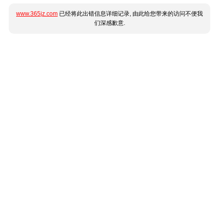
www.365jz.com
已经将此出错信息详细记录, 由此给您带来的访问不便我
们深感歉意.