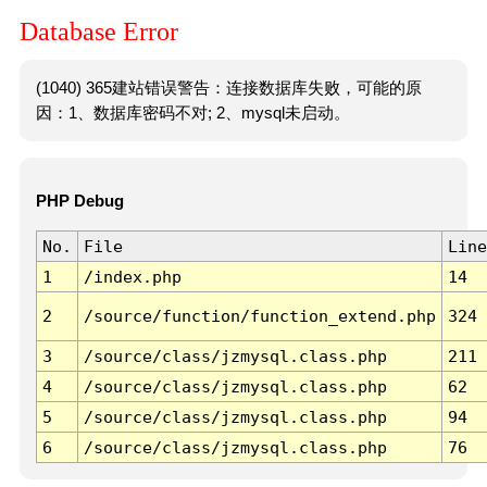
Database Error
(1040) 365建站错误警告：连接数据库失败，可能的原
因：1、数据库密码不对; 2、mysql未启动。
PHP Debug
No.
File
Line
1
/index.php
14
2
/source/function/function_extend.php
324
3
/source/class/jzmysql.class.php
211
4
/source/class/jzmysql.class.php
62
5
/source/class/jzmysql.class.php
94
6
/source/class/jzmysql.class.php
76