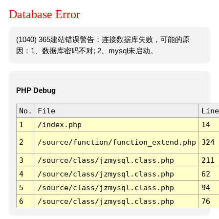
Database Error
(1040) 365建站错误警告：连接数据库失败，可能的原
因：1、数据库密码不对; 2、mysql未启动。
PHP Debug
No.
File
Line
1
/index.php
14
2
/source/function/function_extend.php
324
3
/source/class/jzmysql.class.php
211
4
/source/class/jzmysql.class.php
62
5
/source/class/jzmysql.class.php
94
6
/source/class/jzmysql.class.php
76