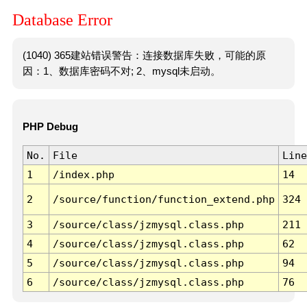
Database Error
(1040) 365建站错误警告：连接数据库失败，可能的原
因：1、数据库密码不对; 2、mysql未启动。
PHP Debug
No.
File
Line
1
/index.php
14
2
/source/function/function_extend.php
324
3
/source/class/jzmysql.class.php
211
4
/source/class/jzmysql.class.php
62
5
/source/class/jzmysql.class.php
94
6
/source/class/jzmysql.class.php
76