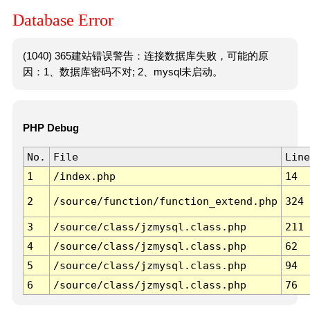
Database Error
(1040) 365建站错误警告：连接数据库失败，可能的原
因：1、数据库密码不对; 2、mysql未启动。
PHP Debug
No.
File
Line
1
/index.php
14
2
/source/function/function_extend.php
324
3
/source/class/jzmysql.class.php
211
4
/source/class/jzmysql.class.php
62
5
/source/class/jzmysql.class.php
94
6
/source/class/jzmysql.class.php
76