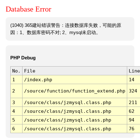
Database Error
(1040) 365建站错误警告：连接数据库失败，可能的原
因：1、数据库密码不对; 2、mysql未启动。
PHP Debug
No.
File
Line
1
/index.php
14
2
/source/function/function_extend.php
324
3
/source/class/jzmysql.class.php
211
4
/source/class/jzmysql.class.php
62
5
/source/class/jzmysql.class.php
94
6
/source/class/jzmysql.class.php
76