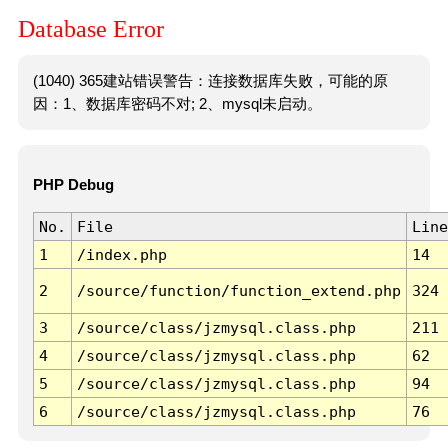
Database Error
(1040) 365建站错误警告：连接数据库失败，可能的原
因：1、数据库密码不对; 2、mysql未启动。
PHP Debug
No.
File
Line
1
/index.php
14
2
/source/function/function_extend.php
324
3
/source/class/jzmysql.class.php
211
4
/source/class/jzmysql.class.php
62
5
/source/class/jzmysql.class.php
94
6
/source/class/jzmysql.class.php
76